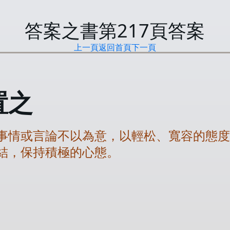
答案之書第
217
頁答案
上一頁
返回首頁
下一頁
置之
事情或言論不以為意，以輕松、寬容的態
結，保持積極的心態。