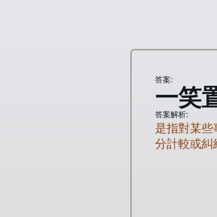
答案:
一笑
答案解析:
是指對某些
分計較或糾