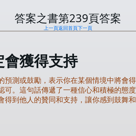
答案之書第
239
頁答案
上一頁
返回首頁
下一頁
定會獲得支持
的預測或鼓勵，表示你在某個情境中將會
認可。這句話傳遞了一種信心和積極的態
會得到他人的贊同和支持，讓你感到鼓舞